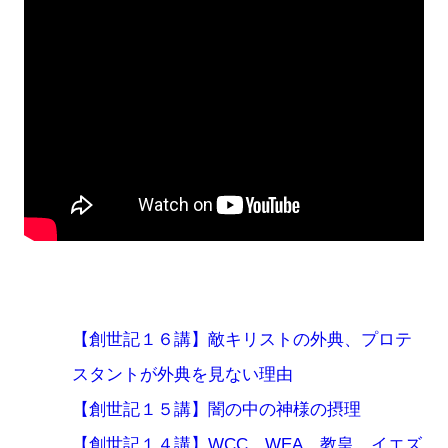
【創世記１６講】敵キリストの外典、プロテ
スタントが外典を見ない理由
【創世記１５講】闇の中の神様の摂理
【創世記１４講】WCC、WEA、教皇、イエズ