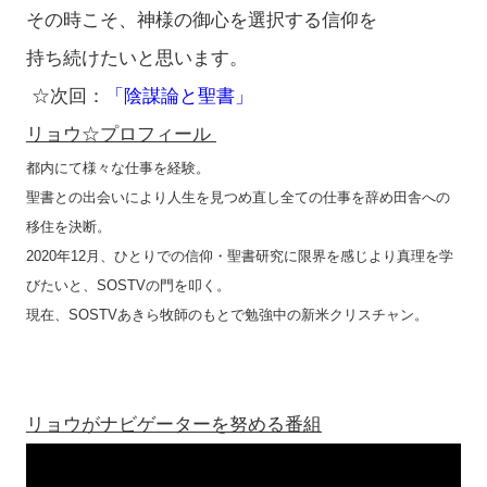
その時こそ、神様の御心を選択する信仰を
持ち続けたいと思います。
☆次回：
「陰謀論と聖書」
リョウ☆プロフィール
都内にて様々な仕事を経験。
聖書との出会いにより人生を見つめ直し全ての仕事を辞め田舎への
移住を決断。
2020年12月、ひとりでの信仰・聖書研究に限界を感じより真理を学
びたいと、SOSTVの門を叩く。
現在、SOSTVあきら牧師のもとで勉強中の新米クリスチャン。
リョウがナビゲーターを努める番組