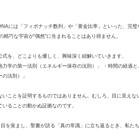
DNAには「フィボナッチ数列」や「黄金比率」といった、完璧
の精巧な宇宙が“偶然”に生まれることはあり得ません。
公式を、どこよりも優しく、興味深く紐解いていきます。
熱力学の第一法則（エネルギー保存の法則）」 ・時間の経過と
ーの法則）」
ないことを証明するものではありません。むしろ、目に見えな
ていることの動かぬ証拠なのです。
から目を覚まし、聖書が語る「真の常識」に立ち返るとき、私た