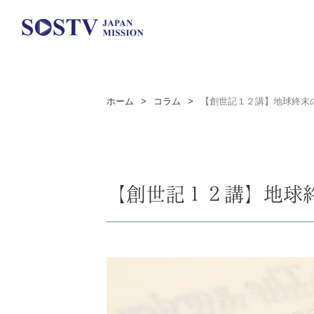
ホーム
>
コラム
>
【創世記１２講】地球終末
【創世記１２講】地球